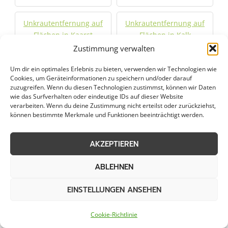
Unkrautentfernung auf
Unkrautentfernung auf
Flächen in Kaarst
Flächen in Kalk
Zustimmung verwalten
Unkrautentfernung auf
Unkrautentfernung auf
Um dir ein optimales Erlebnis zu bieten, verwenden wir Technologien wie
Flächen in Kerpen
Flächen in Kierspe
Cookies, um Geräteinformationen zu speichern und/oder darauf
zuzugreifen. Wenn du diesen Technologien zustimmst, können wir Daten
wie das Surfverhalten oder eindeutige IDs auf dieser Website
Unkrautentfernung auf
Unkrautentfernung auf
verarbeiten. Wenn du deine Zustimmung nicht erteilst oder zurückziehst,
Flächen in Köln
Flächen in Königswinter
können bestimmte Merkmale und Funktionen beeinträchtigt werden.
Unkrautentfernung auf
Unkrautentfernung auf
AKZEPTIEREN
Flächen in
Flächen in Krefeld
Korschenbroich
ABLEHNEN
EINSTELLUNGEN ANSEHEN
Unkrautentfernung auf
Unkrautentfernung auf
Flächen in Kürten
Flächen in Langenfeld
Cookie-Richtlinie