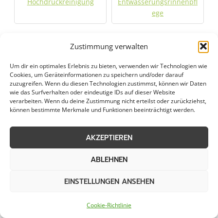
Hochdruckreinigung
Entwässerungsrinnenpfl
ege
Zustimmung verwalten
Weitere Kategorien in Alfter
Um dir ein optimales Erlebnis zu bieten, verwenden wir Technologien wie
Cookies, um Geräteinformationen zu speichern und/oder darauf
zuzugreifen. Wenn du diesen Technologien zustimmst, können wir Daten
wie das Surfverhalten oder eindeutige IDs auf dieser Website
Grünpflege in Alfter
Gartenbau in Alfter
verarbeiten. Wenn du deine Zustimmung nicht erteilst oder zurückziehst,
können bestimmte Merkmale und Funktionen beeinträchtigt werden.
Objektpflege in Alfter
Dachreinigung in Alfter
AKZEPTIEREN
Winterdienst in Alfter
ABLEHNEN
EINSTELLUNGEN ANSEHEN
Städte im Umkreis von 50 km
Cookie-Richtlinie