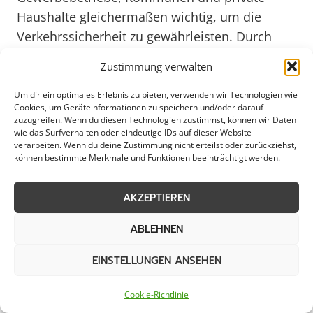
Haushalte gleichermaßen wichtig, um die
Verkehrssicherheit zu gewährleisten. Durch
den Einsatz moderner Technologien und
Zustimmung verwalten
umweltfreundlicher Streumaterialien leistet der
Streudienst einen Beitrag zum Umweltschutz
Um dir ein optimales Erlebnis zu bieten, verwenden wir Technologien wie
Cookies, um Geräteinformationen zu speichern und/oder darauf
und zur Effizienz des Winterdienstes in Weeze.
zuzugreifen. Wenn du diesen Technologien zustimmst, können wir Daten
wie das Surfverhalten oder eindeutige IDs auf dieser Website
verarbeiten. Wenn du deine Zustimmung nicht erteilst oder zurückziehst,
Die professionellen Streumitarbeiter in Weeze
können bestimmte Merkmale und Funktionen beeinträchtigt werden.
sind darauf geschult, die Straßen und Wege in
kürzester Zeit von Schnee und Eis zu befreien.
AKZEPTIEREN
Dabei werden nicht nur Hauptverkehrsstraßen
ABLEHNEN
berücksichtigt, sondern auch Nebenstraßen
und Fußgängerwege, um ein durchgängiges
EINSTELLUNGEN ANSEHEN
Sicherheitsniveau zu gewährleisten. Mit einem
zuverlässigen Streudienst können Unfälle
Cookie-Richtlinie