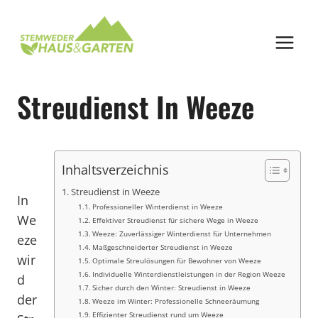
Zum
Inhalt
springen
Streudienst In Weeze
Inhaltsverzeichnis
Streudienst in Weeze
In
Professioneller Winterdienst in Weeze
We
Effektiver Streudienst für sichere Wege in Weeze
Weeze: Zuverlässiger Winterdienst für Unternehmen
eze
Maßgeschneiderter Streudienst in Weeze
wir
Optimale Streulösungen für Bewohner von Weeze
Individuelle Winterdienstleistungen in der Region Weeze
d
Sicher durch den Winter: Streudienst in Weeze
der
Weeze im Winter: Professionelle Schneeräumung
Effizienter Streudienst rund um Weeze