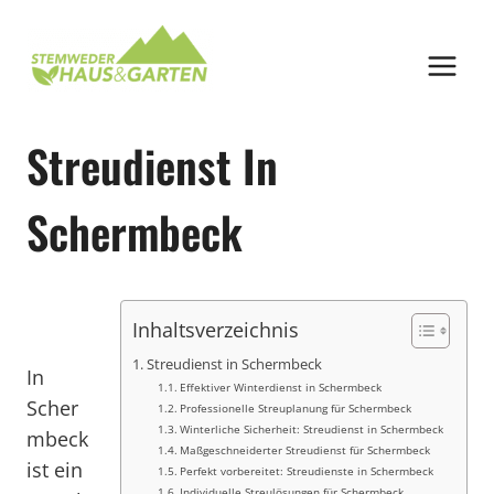
Zum
Inhalt
springen
Streudienst In
Schermbeck
Inhaltsverzeichnis
Streudienst in Schermbeck
In
Effektiver Winterdienst in Schermbeck
Scher
Professionelle Streuplanung für Schermbeck
Winterliche Sicherheit: Streudienst in Schermbeck
mbeck
Maßgeschneiderter Streudienst für Schermbeck
ist ein
Perfekt vorbereitet: Streudienste in Schermbeck
Individuelle Streulösungen für Schermbeck