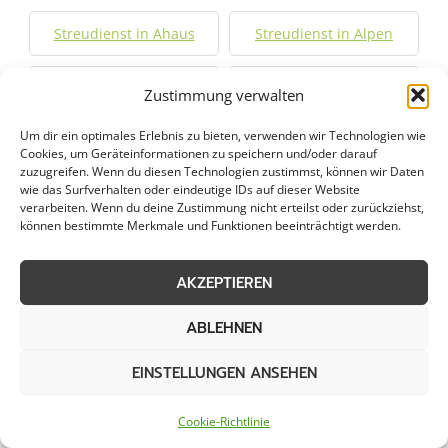
Streudienst in Ahaus
Streudienst in Alpen
Streudienst in Bocholt
Streudienst in Bochum
Zustimmung verwalten
Um dir ein optimales Erlebnis zu bieten, verwenden wir Technologien wie
Streudienst in Bochum-
Streudienst in Borken
Cookies, um Geräteinformationen zu speichern und/oder darauf
Hordel
zuzugreifen. Wenn du diesen Technologien zustimmst, können wir Daten
wie das Surfverhalten oder eindeutige IDs auf dieser Website
verarbeiten. Wenn du deine Zustimmung nicht erteilst oder zurückziehst,
Streudienst in Bottrop
Streudienst in Castrop-
können bestimmte Merkmale und Funktionen beeinträchtigt werden.
Rauxel
AKZEPTIEREN
Streudienst in Coesfeld
Streudienst in Datteln
ABLEHNEN
Streudienst in Dinslaken
Streudienst in Dorsten
EINSTELLUNGEN ANSEHEN
Streudienst in Dortmund
Streudienst in Duisburg
Cookie-Richtlinie