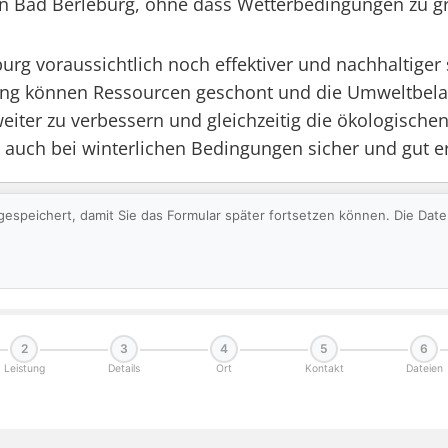
 in Bad Berleburg, ohne dass Wetterbedingungen zu 
burg voraussichtlich noch effektiver und nachhaltiger
ung können Ressourcen geschont und die Umweltbelast
eiter zu verbessern und gleichzeitig die ökologische
 auch bei winterlichen Bedingungen sicher und gut er
gespeichert, damit Sie das Formular später fortsetzen können. Die Da
2
3
4
5
6
Leistung
Details
Ort
Kontakt
Dateien