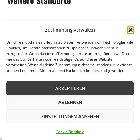
Weitere Standorte
Die Räumung von öffentlichen Flächen in
Zustimmung verwalten
Bremen ist ein wichtiger Prozess, um die
Sicherheit und Ordnung in der Stadt zu
Um dir ein optimales Erlebnis zu bieten, verwenden wir Technologien wie
Cookies, um Geräteinformationen zu speichern und/oder darauf
gewährleisten. Kommunen und Städte sind
zuzugreifen. Wenn du diesen Technologien zustimmst, können wir Daten
bemüht, die öffentlichen Plätze sauber und
wie das Surfverhalten oder eindeutige IDs auf dieser Website
verarbeiten. Wenn du deine Zustimmung nicht erteilst oder zurückziehst,
zugänglich zu halten. In Bremen sorgen
können bestimmte Merkmale und Funktionen beeinträchtigt werden.
regelmäßige Räumungen dafür, dass die
Bürgerinnen und Bürger die Grünflächen und
AKZEPTIEREN
Gehwege ungehindert nutzen können. Durch
ABLEHNEN
diese Maßnahmen wird die Attraktivität der
Stadt erhöht und ein angenehmes Umfeld
EINSTELLUNGEN ANSEHEN
geschaffen.
Cookie-Richtlinie
Die Räumung von öffentlichen Flächen in