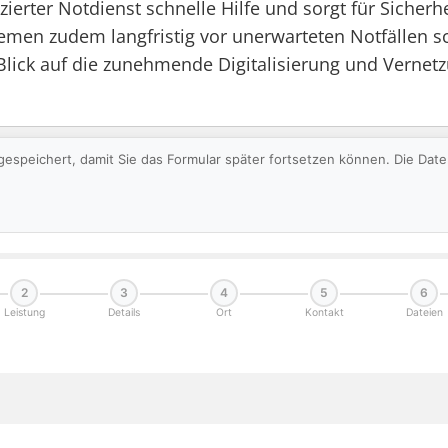
zierter Notdienst schnelle Hilfe und sorgt für Siche
men zudem langfristig vor unerwarteten Notfällen sc
t Blick auf die zunehmende Digitalisierung und Vern
gespeichert, damit Sie das Formular später fortsetzen können. Die Da
2
3
4
5
6
Leistung
Details
Ort
Kontakt
Dateien