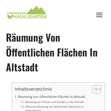
Zum
Inhalt
springen
Räumung Von
Öffentlichen Flächen In
Altstadt
Inhaltsverzeichnis
Räumung von öffentlichen Flächen in Altstadt
Räumung von Plätzen und Straßen in der Altstadt
Effiziente Räumung von öffentlichen Bereichen in
Altstadtmitte