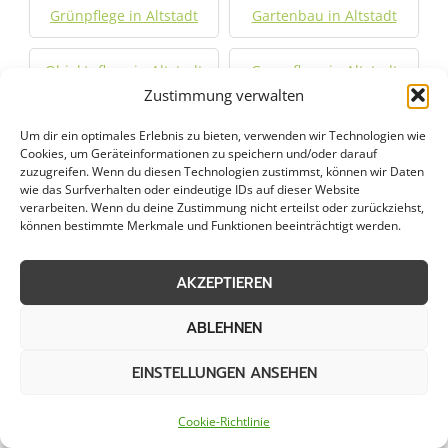
Grünpflege in Altstadt
Gartenbau in Altstadt
Objektpflege in Altstadt
Graupflege in Altstadt
Zustimmung verwalten
Dachreinigung in
Um dir ein optimales Erlebnis zu bieten, verwenden wir Technologien wie
Altstadt
Cookies, um Geräteinformationen zu speichern und/oder darauf
zuzugreifen. Wenn du diesen Technologien zustimmst, können wir Daten
wie das Surfverhalten oder eindeutige IDs auf dieser Website
verarbeiten. Wenn du deine Zustimmung nicht erteilst oder zurückziehst,
Städte im Umkreis von 50 km
können bestimmte Merkmale und Funktionen beeinträchtigt werden.
AKZEPTIEREN
Räumung von
Räumung von
öffentlichen Flächen in
öffentlichen Flächen in
ABLEHNEN
Neustadt
Findorff
EINSTELLUNGEN ANSEHEN
Räumung von
Räumung von
Cookie-Richtlinie
öffentlichen Flächen in
öffentlichen Flächen in
Walle
Hemelingen