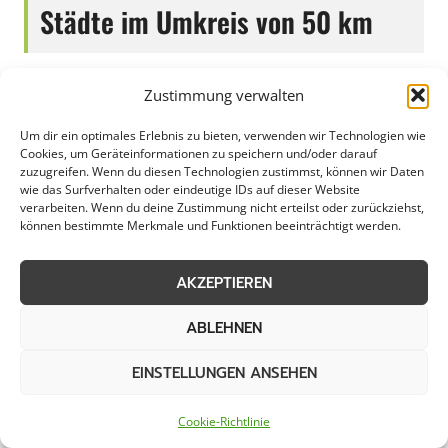
Städte im Umkreis von 50 km
Umgestaltung in Altena
Zustimmung verwalten
Umgestaltung in
Attendorn
Um dir ein optimales Erlebnis zu bieten, verwenden wir Technologien wie
Cookies, um Geräteinformationen zu speichern und/oder darauf
zuzugreifen. Wenn du diesen Technologien zustimmst, können wir Daten
Umgestaltung in Balve
Umgestaltung in
wie das Surfverhalten oder eindeutige IDs auf dieser Website
Bergisch Gladbach
verarbeiten. Wenn du deine Zustimmung nicht erteilst oder zurückziehst,
können bestimmte Merkmale und Funktionen beeinträchtigt werden.
Umgestaltung in
Umgestaltung in
Bergneustadt
Buchheim
AKZEPTIEREN
ABLEHNEN
Umgestaltung in
Umgestaltung in
Burbach
Burscheid
EINSTELLUNGEN ANSEHEN
Umgestaltung in
Umgestaltung in
Cookie-Richtlinie
Dortmund
Drolshagen