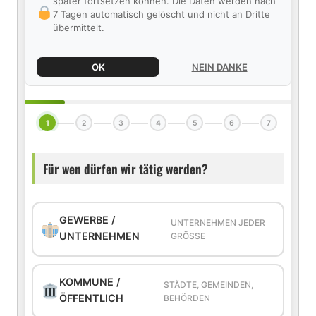
später fortsetzen können. Die Daten werden nach
7 Tagen automatisch gelöscht und nicht an Dritte
übermittelt.
OK
NEIN DANKE
1
2
3
4
5
6
7
Für wen dürfen wir tätig werden?
GEWERBE /
UNTERNEHMEN JEDER
UNTERNEHMEN
GRÖSSE
KOMMUNE /
STÄDTE, GEMEINDEN,
ÖFFENTLICH
BEHÖRDEN