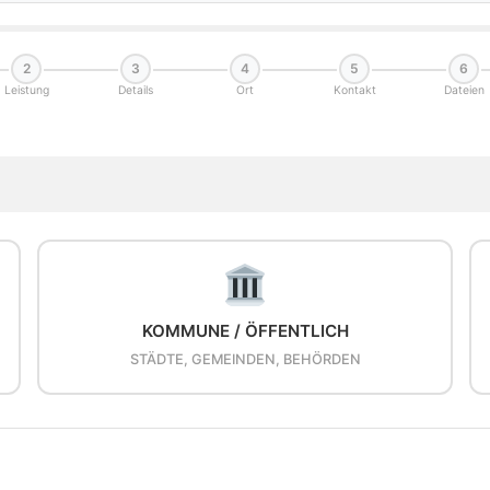
2
3
4
5
6
Leistung
Details
Ort
Kontakt
Dateien
KOMMUNE / ÖFFENTLICH
STÄDTE, GEMEINDEN, BEHÖRDEN