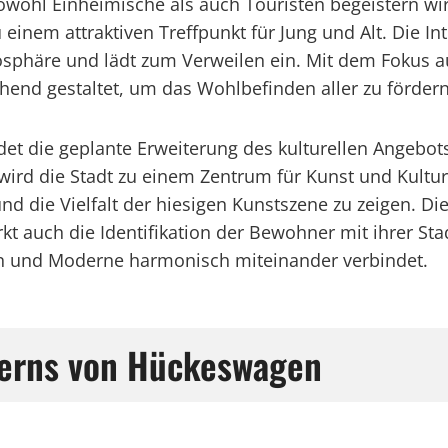
wohl Einheimische als auch Touristen begeistern wir
inem attraktiven Treffpunkt für Jung und Alt. Die In
osphäre und lädt zum Verweilen ein. Mit dem Fokus au
end gestaltet, um das Wohlbefinden aller zu fördern
det die geplante Erweiterung des kulturellen Angebo
ird die Stadt zu einem Zentrum für Kunst und Kultur 
und die Vielfalt der hiesigen Kunstszene zu zeigen. Di
kt auch die Identifikation der Bewohner mit ihrer Stad
on und Moderne harmonisch miteinander verbindet.
tkerns von Hückeswagen