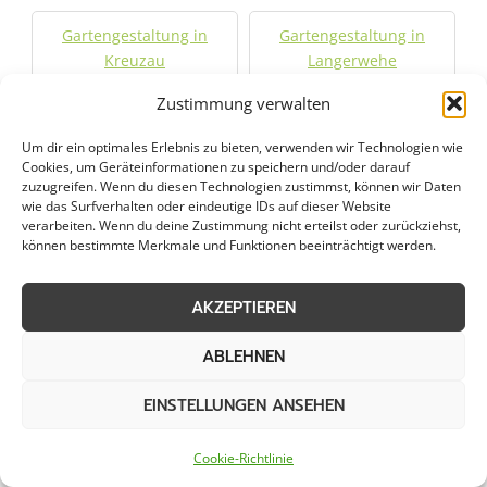
Gartengestaltung in
Gartengestaltung in
Kreuzau
Langerwehe
Zustimmung verwalten
Gartengestaltung in
Gartengestaltung in
Lohmar
Meckenheim
Um dir ein optimales Erlebnis zu bieten, verwenden wir Technologien wie
Cookies, um Geräteinformationen zu speichern und/oder darauf
zuzugreifen. Wenn du diesen Technologien zustimmst, können wir Daten
Gartengestaltung in
Gartengestaltung in
wie das Surfverhalten oder eindeutige IDs auf dieser Website
verarbeiten. Wenn du deine Zustimmung nicht erteilst oder zurückziehst,
Mengenich
Monschau
können bestimmte Merkmale und Funktionen beeinträchtigt werden.
Gartengestaltung in
Gartengestaltung in
AKZEPTIEREN
Mülheim
Neuehrenfeld
ABLEHNEN
Gartengestaltung in
Gartengestaltung in
Neustadt/Nord
Neustadt/Süd
EINSTELLUNGEN ANSEHEN
Gartengestaltung in
Cookie-Richtlinie
Gartengestaltung in
Nideggen
Niederkassel