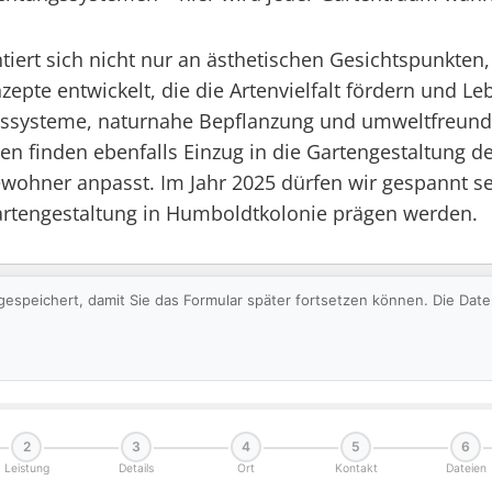
tiert sich nicht nur an ästhetischen Gesichtspunkte
epte entwickelt, die die Artenvielfalt fördern und L
systeme, naturnahe Bepflanzung und umweltfreundli
n finden ebenfalls Einzug in die Gartengestaltung de
ewohner anpasst. Im Jahr 2025 dürfen wir gespannt se
Gartengestaltung in Humboldtkolonie prägen werden.
gespeichert, damit Sie das Formular später fortsetzen können. Die Da
2
3
4
5
6
Leistung
Details
Ort
Kontakt
Dateien