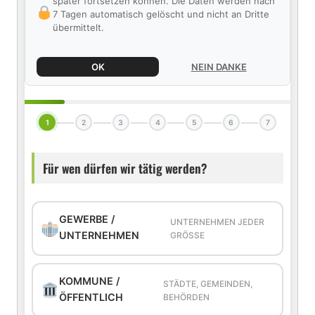
später fortsetzen können. Die Daten werden nach
7 Tagen automatisch gelöscht und nicht an Dritte
übermittelt.
OK
NEIN DANKE
1
2
3
4
5
6
7
Für wen dürfen wir tätig werden?
GEWERBE /
UNTERNEHMEN JEDER
UNTERNEHMEN
GRÖSSE
KOMMUNE /
STÄDTE, GEMEINDEN,
ÖFFENTLICH
BEHÖRDEN