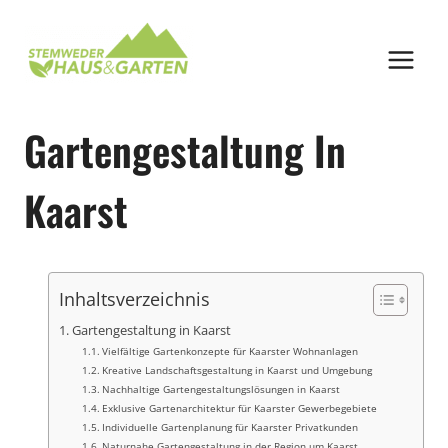
Zum
Inhalt
springen
Gartengestaltung In
Kaarst
Inhaltsverzeichnis
Gartengestaltung in Kaarst
Vielfältige Gartenkonzepte für Kaarster Wohnanlagen
Kreative Landschaftsgestaltung in Kaarst und Umgebung
Nachhaltige Gartengestaltungslösungen in Kaarst
Exklusive Gartenarchitektur für Kaarster Gewerbegebiete
Individuelle Gartenplanung für Kaarster Privatkunden
Naturnahe Gartengestaltung in der Region um Kaarst