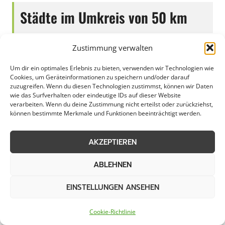
Städte im Umkreis von 50 km
Zustimmung verwalten
Gartengestaltung in
Gartengestaltung in
Alpen
Altstadt Nord
Um dir ein optimales Erlebnis zu bieten, verwenden wir Technologien wie
Cookies, um Geräteinformationen zu speichern und/oder darauf
zuzugreifen. Wenn du diesen Technologien zustimmst, können wir Daten
Gartengestaltung in
Gartengestaltung in
wie das Surfverhalten oder eindeutige IDs auf dieser Website
verarbeiten. Wenn du deine Zustimmung nicht erteilst oder zurückziehst,
Altstadt Sud
Baesweiler
können bestimmte Merkmale und Funktionen beeinträchtigt werden.
Gartengestaltung in
Gartengestaltung in
AKZEPTIEREN
Bedburg
Bergisch Gladbach
ABLEHNEN
Gartengestaltung in
Gartengestaltung in
Bilderstoeckchen
Bochum-Hordel
EINSTELLUNGEN ANSEHEN
Gartengestaltung in
Gartengestaltung in
Cookie-Richtlinie
Bottrop
Brühl