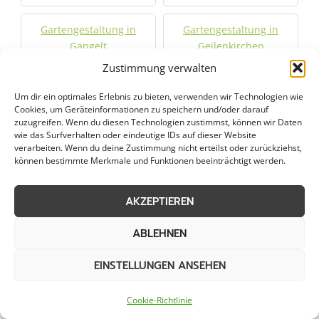
Gartengestaltung in
Gartengestaltung in
Gangelt
Geilenkirchen
Zustimmung verwalten
Gartengestaltung in
Gartengestaltung in
Um dir ein optimales Erlebnis zu bieten, verwenden wir Technologien wie
Geldern
Grevenbroich
Cookies, um Geräteinformationen zu speichern und/oder darauf
zuzugreifen. Wenn du diesen Technologien zustimmst, können wir Daten
wie das Surfverhalten oder eindeutige IDs auf dieser Website
Gartengestaltung in
Gartengestaltung in
verarbeiten. Wenn du deine Zustimmung nicht erteilst oder zurückziehst,
Herzogenrath
Hilden
können bestimmte Merkmale und Funktionen beeinträchtigt werden.
Gartengestaltung in
Gartengestaltung in
AKZEPTIEREN
Hückelhoven
Hürth
ABLEHNEN
Gartengestaltung in
Gartengestaltung in
EINSTELLUNGEN ANSEHEN
Jüchen
Jülich
Cookie-Richtlinie
Gartengestaltung in
Gartengestaltung in