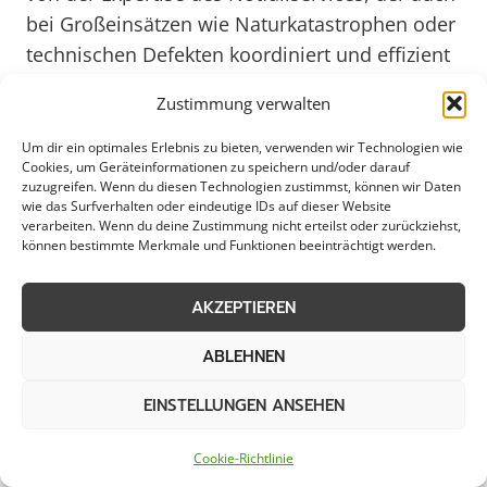
bei Großeinsätzen wie Naturkatastrophen oder
technischen Defekten koordiniert und effizient
agiert. Private Haushalte schätzen die schnelle
Zustimmung verwalten
Erreichbarkeit und die kompetente Hilfe des
Notfallservices, besonders in stressigen
Um dir ein optimales Erlebnis zu bieten, verwenden wir Technologien wie
Cookies, um Geräteinformationen zu speichern und/oder darauf
Situationen, wenn schnelles Handeln
zuzugreifen. Wenn du diesen Technologien zustimmst, können wir Daten
erforderlich ist.
wie das Surfverhalten oder eindeutige IDs auf dieser Website
verarbeiten. Wenn du deine Zustimmung nicht erteilst oder zurückziehst,
können bestimmte Merkmale und Funktionen beeinträchtigt werden.
Mit Blick auf das Jahr 2025 wird der
Notfallservice in Wünnenberg seine
AKZEPTIEREN
Dienstleistungen weiter ausbauen und auf die
ABLEHNEN
steigenden Anforderungen des Marktes
reagieren. Modernste Technologien und
EINSTELLUNGEN ANSEHEN
geschultes Fachpersonal sorgen auch in
Zukunft für eine effektive und professionelle
Cookie-Richtlinie
Abwicklung von Notfällen. Der Notfallservice in