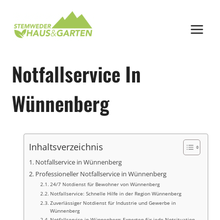
Zum
Inhalt
springen
Notfallservice In
Wünnenberg
Inhaltsverzeichnis
Notfallservice in Wünnenberg
Professioneller Notfallservice in Wünnenberg
24/7 Notdienst für Bewohner von Wünnenberg
Notfallservice: Schnelle Hilfe in der Region Wünnenberg
Zuverlässiger Notdienst für Industrie und Gewerbe in
Wünnenberg
Notfallservice in Wünnenberg: Experten für jede Notsituation