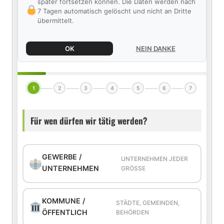
später fortsetzen können. Die Daten werden nach
7 Tagen automatisch gelöscht und nicht an Dritte
übermittelt.
OK
NEIN DANKE
1
2
3
4
5
6
7
Für wen dürfen wir tätig werden?
GEWERBE /
UNTERNEHMEN JEDER
UNTERNEHMEN
GRÖSSE
KOMMUNE /
STÄDTE, GEMEINDEN,
ÖFFENTLICH
BEHÖRDEN