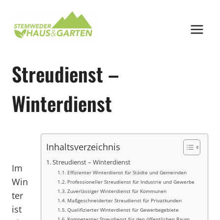
Zum
Inhalt
springen
Streudienst –
Winterdienst
Inhaltsverzeichnis
Streudienst – Winterdienst
Im
Effizienter Winterdienst für Städte und Gemeinden
Win
Professioneller Streudienst für Industrie und Gewerbe
Zuverlässiger Winterdienst für Kommunen
ter
Maßgeschneiderter Streudienst für Privatkunden
ist
Qualifizierter Winterdienst für Gewerbegebiete
Kompetenter Streudienst für den öffentlichen Raum