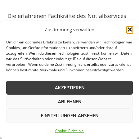
Die erfahrenen Fachkräfte des Notfallservices
in Winterberg sind darauf spezialisiert, schnell
Zustimmung verwalten
und gezielt auf unterschiedlichste Notfälle zu
reagieren. Mit modernster Ausrüstung und
Um dir ein optimales Erlebnis zu bieten, verwenden wir Technologien wie
Cookies, um Geräteinformationen zu speichern und/oder darauf
einem breiten Fachwissen ausgestattet,
zuzugreifen. Wenn du diesen Technologien zustimmst, können wir Daten
gewährleisten sie eine professionelle
wie das Surfverhalten oder eindeutige IDs auf dieser Website
verarbeiten. Wenn du deine Zustimmung nicht erteilst oder zurückziehst,
Abwicklung und schnelle Problemlösungen.
können bestimmte Merkmale und Funktionen beeinträchtigt werden.
Gerade in einem Ort wie Winterberg, der
sowohl von Gewerbebetrieben als auch von
AKZEPTIEREN
privaten Haushalten geprägt ist, spielt ein
ABLEHNEN
effizienter Notdienst eine entscheidende Rolle.
Durch regelmäßige Schulungen und
EINSTELLUNGEN ANSEHEN
Weiterbildungen bleiben die Experten stets auf
dem neuesten Stand, um den Anforderungen
Cookie-Richtlinie
des Jahres 2025 gerecht zu werden und auch