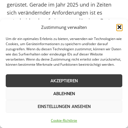
gerüstet. Gerade im Jahr 2025 und in Zeiten
sich verändernder Anforderungen ist es
entscheidend, auf einen zuverlässigen Partner
Zustimmung verwalten
zählen zu können. Der Bereitschaftsdienst
bietet Sicherheit rund um die Uhr und
Um dir ein optimales Erlebnis zu bieten, verwenden wir Technologien wie
gewährleistet somit ein hohes Maß an
Cookies, um Geräteinformationen zu speichern und/oder darauf
zuzugreifen. Wenn du diesen Technologien zustimmst, können wir Daten
Verlässlichkeit und Unterstützung für die
wie das Surfverhalten oder eindeutige IDs auf dieser Website
verarbeiten. Wenn du deine Zustimmung nicht erteilst oder zurückziehst,
Bürger und Unternehmen in Wesel. Indem
können bestimmte Merkmale und Funktionen beeinträchtigt werden.
lokale Unternehmen und Dienstleister
zusammenarbeiten, wird die regionale
AKZEPTIEREN
Wirtschaft gestärkt und ein wichtiger Beitrag
zur Aufrechterhaltung der Infrastruktur
ABLEHNEN
geleistet.
EINSTELLUNGEN ANSEHEN
Weitere Themen in Wesel
Cookie-Richtlinie