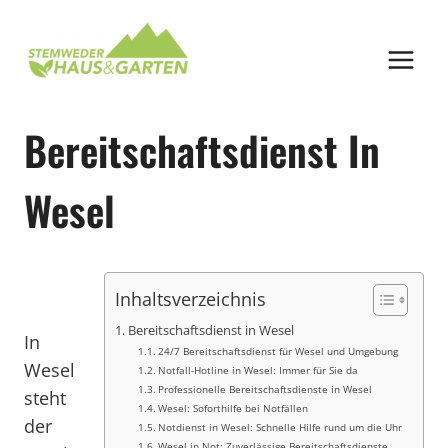
Zum
Inhalt
springen
Bereitschaftsdienst In
Wesel
Inhaltsverzeichnis
Bereitschaftsdienst in Wesel
In
24/7 Bereitschaftsdienst für Wesel und Umgebung
Wesel
Notfall-Hotline in Wesel: Immer für Sie da
Professionelle Bereitschaftsdienste in Wesel
steht
Wesel: Soforthilfe bei Notfällen
der
Notdienst in Wesel: Schnelle Hilfe rund um die Uhr
Wesel in Not: Zuverlässige Bereitschaftsdienste