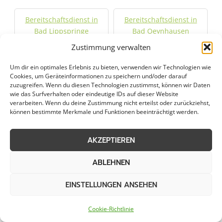
Bereitschaftsdienst in
Bereitschaftsdienst in
Bad Lippspringe
Bad Oeynhausen
Zustimmung verwalten
Bereitschaftsdienst in
Bereitschaftsdienst in
Um dir ein optimales Erlebnis zu bieten, verwenden wir Technologien wie
Bad Salzuflen
Bielefeld
Cookies, um Geräteinformationen zu speichern und/oder darauf
zuzugreifen. Wenn du diesen Technologien zustimmst, können wir Daten
wie das Surfverhalten oder eindeutige IDs auf dieser Website
Bereitschaftsdienst in
Bereitschaftsdienst in
verarbeiten. Wenn du deine Zustimmung nicht erteilst oder zurückziehst,
Bünde
Delbrück
können bestimmte Merkmale und Funktionen beeinträchtigt werden.
Bereitschaftsdienst in
Bereitschaftsdienst in
AKZEPTIEREN
Detmold
Enger
ABLEHNEN
Bereitschaftsdienst in
Bereitschaftsdienst in
EINSTELLUNGEN ANSEHEN
Ennigerloh
Espelkamp
Cookie-Richtlinie
Bereitschaftsdienst in
Bereitschaftsdienst in