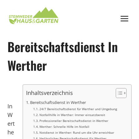
Zum
Inhalt
springen
Bereitschaftsdienst In
Werther
Inhaltsverzeichnis
Bereitschaftsdienst in Werther
In
24/7 Bereitschaftsdienst für Werther und Umgebung
W
Notfallhilfe in Werther: Immer einsatzbereit
Professioneller Bereitschaftsdienst in Werther
ert
Werther: Schnelle Hilfe im Notfall
he
Notdienst in Werther: Rund um die Uhr erreichbar
Verlässlicher Bereitschaftsdienst für Werther