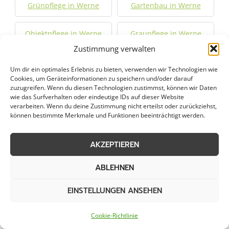
Grünpflege in Werne
Gartenbau in Werne
Objektpflege in Werne
Graupflege in Werne
Zustimmung verwalten
Dachreinigung in Werne
Um dir ein optimales Erlebnis zu bieten, verwenden wir Technologien wie
Cookies, um Geräteinformationen zu speichern und/oder darauf
zuzugreifen. Wenn du diesen Technologien zustimmst, können wir Daten
Städte im Umkreis von 50 km
wie das Surfverhalten oder eindeutige IDs auf dieser Website
verarbeiten. Wenn du deine Zustimmung nicht erteilst oder zurückziehst,
können bestimmte Merkmale und Funktionen beeinträchtigt werden.
Notfallservice in Ahlen
Notfallservice in Altena
AKZEPTIEREN
ABLEHNEN
Notfallservice in
Notfallservice in
Anröchte
Ascheberg
EINSTELLUNGEN ANSEHEN
Notfallservice in Bad
Notfallservice in Balve
Cookie-Richtlinie
Sassendorf