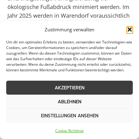
ökologische Fußabdruck minimiert werden. Im
Jahr 2025 werden in Warendorf voraussichtlich
noch nachhaltigere Methoden der
Zustimmung verwalten
Eisglättebekämpfung zum Einsatz kommen, um
den winterlichen Herausforderungen auf
Um dir ein optimales Erlebnis zu bieten, verwenden wir Technologien wie
Cookies, um Geräteinformationen zu speichern und/oder darauf
intelligente und umweltfreundliche Weise zu
zuzugreifen. Wenn du diesen Technologien zustimmst, können wir Daten
begegnen.
wie das Surfverhalten oder eindeutige IDs auf dieser Website
verarbeiten. Wenn du deine Zustimmung nicht erteilst oder zurückziehst,
können bestimmte Merkmale und Funktionen beeinträchtigt werden.
Weitere Themen in Warendorf
AKZEPTIEREN
ABLEHNEN
Schneeräumung
Streudienst
EINSTELLUNGEN ANSEHEN
Bereitschaftsdienst
Schneeabtransport
Cookie-Richtlinie
Räumung von
Notfallservice