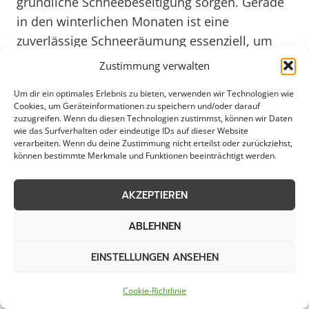
gründliche Schneebeseitigung sorgen. Gerade
in den winterlichen Monaten ist eine
zuverlässige Schneeräumung essenziell, um
ein sicheres und angenehmes Lebensumfeld in
Zustimmung verwalten
Warburg zu gewährleisten.
Um dir ein optimales Erlebnis zu bieten, verwenden wir Technologien wie
Cookies, um Geräteinformationen zu speichern und/oder darauf
zuzugreifen. Wenn du diesen Technologien zustimmst, können wir Daten
Mit Blick auf das Jahr 2025 gewinnt die
wie das Surfverhalten oder eindeutige IDs auf dieser Website
Bedeutung einer effektiven Schneeräumung in
verarbeiten. Wenn du deine Zustimmung nicht erteilst oder zurückziehst,
können bestimmte Merkmale und Funktionen beeinträchtigt werden.
Warburg weiter an Relevanz. Der Klimawandel
führt zu immer unvorhersehbareren
AKZEPTIEREN
Wetterverhältnissen, die eine flexible und
schnelle Reaktion erfordern. Moderne
ABLEHNEN
Technologien wie GPS-gesteuerte
Räumfahrzeuge und Streugeräte ermöglichen
EINSTELLUNGEN ANSEHEN
es, die Schneeräumung noch effizienter zu
Cookie-Richtlinie
gestalten und Ressourcen optimal einzusetzen.