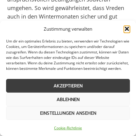
umgehen. So wird gewährleistet, dass Vreden
auch in den Wintermonaten sicher und gut
erreichbar bleibt. Mit Blick auf das Jahr 2025 ist
Zustimmung verwalten
davon auszugehen, dass der Winterdienst in
Vreden weiterhin auf einem hohen Niveau
Um dir ein optimales Erlebnis zu bieten, verwenden wir Technologien wie
Cookies, um Geräteinformationen zu speichern und/oder darauf
operieren wird, um den Anforderungen an eine
zuzugreifen. Wenn du diesen Technologien zustimmst, können wir Daten
wie das Surfverhalten oder eindeutige IDs auf dieser Website
moderne und lebenswerte Stadt gerecht zu
verarbeiten. Wenn du deine Zustimmung nicht erteilst oder zurückziehst,
werden.
können bestimmte Merkmale und Funktionen beeinträchtigt werden.
AKZEPTIEREN
Verlässlicher Winterdienst für
ABLEHNEN
Industrie in Vreden
EINSTELLUNGEN ANSEHEN
Cookie-Richtlinie
In Vreden ist ein effizienter Winterdienst von