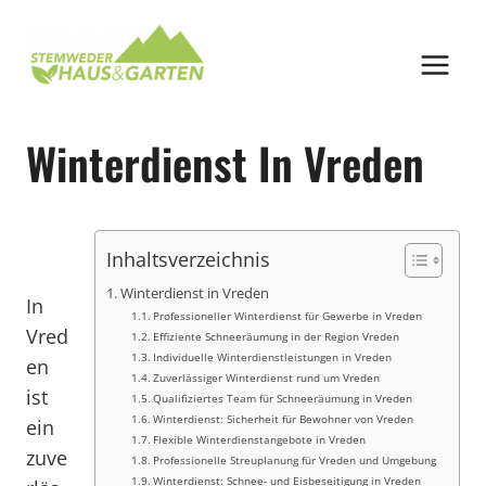
Zum
Inhalt
springen
Winterdienst In Vreden
Inhaltsverzeichnis
Winterdienst in Vreden
In
Professioneller Winterdienst für Gewerbe in Vreden
Vred
Effiziente Schneeräumung in der Region Vreden
Individuelle Winterdienstleistungen in Vreden
en
Zuverlässiger Winterdienst rund um Vreden
ist
Qualifiziertes Team für Schneeräumung in Vreden
Winterdienst: Sicherheit für Bewohner von Vreden
ein
Flexible Winterdienstangebote in Vreden
zuve
Professionelle Streuplanung für Vreden und Umgebung
Winterdienst: Schnee- und Eisbeseitigung in Vreden