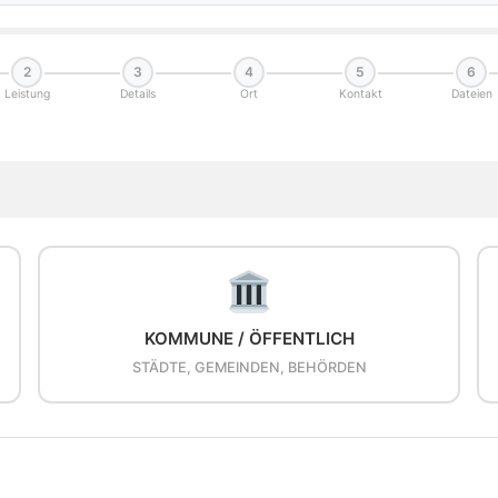
2
3
4
5
6
Leistung
Details
Ort
Kontakt
Dateien
KOMMUNE / ÖFFENTLICH
STÄDTE, GEMEINDEN, BEHÖRDEN