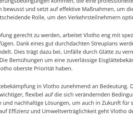
terungsbedingungen kommen, die eine professionell
en bewusst und setzt auf effektive Maßnahmen, um di
entscheidende Rolle, um den Verkehrsteilnehmern opt
ng gerecht zu werden, arbeitet Vlotho eng mit spezi
en. Dank eines gut durchdachten Streuplans werden
elt. Dies trägt dazu bei, Unfälle durch Glätte zu ver
 Die Bemühungen um eine zuverlässige Eisglättebekäm
otho oberste Priorität haben.
ättebekämpfung in Vlotho zunehmend an Bedeutung. 
tiger, flexibel auf die sich verändernden Bedingung
en und nachhaltige Lösungen, um auch in Zukunft für
auf Effizienz und Umweltverträglichkeit geht Vlotho