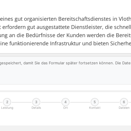
 eines gut organisierten Bereitschaftsdienstes in Vl
 erfordern gut ausgestattete Dienstleister, die schnel
ng an die Bedürfnisse der Kunden werden die Bereits
 eine funktionierende Infrastruktur und bieten Sicherh
gespeichert, damit Sie das Formular später fortsetzen können. Die Da
2
3
4
5
6
Leistung
Details
Ort
Kontakt
Dateien