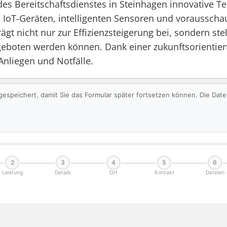
 des Bereitschaftsdienstes in Steinhagen innovative 
on IoT-Geräten, intelligenten Sensoren und voraussc
gt nicht nur zur Effizienzsteigerung bei, sondern stel
boten werden können. Dank einer zukunftsorientierte
 Anliegen und Notfälle.
gespeichert, damit Sie das Formular später fortsetzen können. Die Da
2
3
4
5
6
Leistung
Details
Ort
Kontakt
Dateien