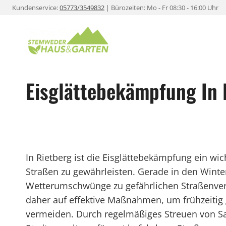
Zum
Kundenservice:
05773/3549832
| Bürozeiten: Mo - Fr 08:30 - 16:00 Uhr
Inhalt
springen
Eisglättebekämpfung In 
In Rietberg ist die Eisglättebekämpfung ein wic
Straßen zu gewährleisten. Gerade in den Wint
Wetterumschwünge zu gefährlichen Straßenverhä
daher auf effektive Maßnahmen, um frühzeitig 
vermeiden. Durch regelmäßiges Streuen von Sal