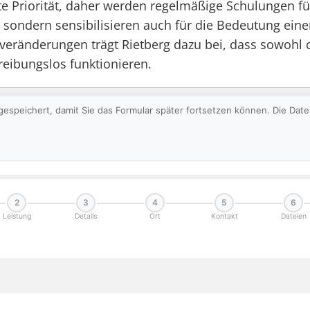
ste Priorität, daher werden regelmäßige Schulungen f
 sondern sensibilisieren auch für die Bedeutung eine
veränderungen trägt Rietberg dazu bei, dass sowohl d
eibungslos funktionieren.
gespeichert, damit Sie das Formular später fortsetzen können. Die Da
2
3
4
5
6
Leistung
Details
Ort
Kontakt
Dateien