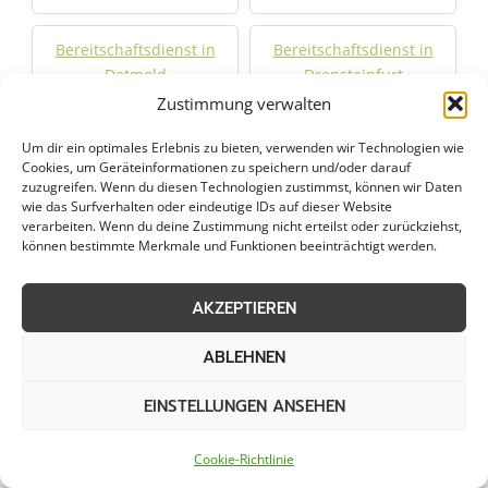
Bereitschaftsdienst in
Bereitschaftsdienst in
Detmold
Drensteinfurt
Zustimmung verwalten
Bereitschaftsdienst in
Bereitschaftsdienst in
Um dir ein optimales Erlebnis zu bieten, verwenden wir Technologien wie
Enger
Ennigerloh
Cookies, um Geräteinformationen zu speichern und/oder darauf
zuzugreifen. Wenn du diesen Technologien zustimmst, können wir Daten
wie das Surfverhalten oder eindeutige IDs auf dieser Website
Bereitschaftsdienst in
Bereitschaftsdienst in
verarbeiten. Wenn du deine Zustimmung nicht erteilst oder zurückziehst,
Erwitte
Geseke
können bestimmte Merkmale und Funktionen beeinträchtigt werden.
Bereitschaftsdienst in
Bereitschaftsdienst in
AKZEPTIEREN
Gütersloh
Harsewinkel
ABLEHNEN
Bereitschaftsdienst in
Bereitschaftsdienst in
EINSTELLUNGEN ANSEHEN
Herford
Hiddenhausen
Cookie-Richtlinie
Bereitschaftsdienst in
Bereitschaftsdienst in