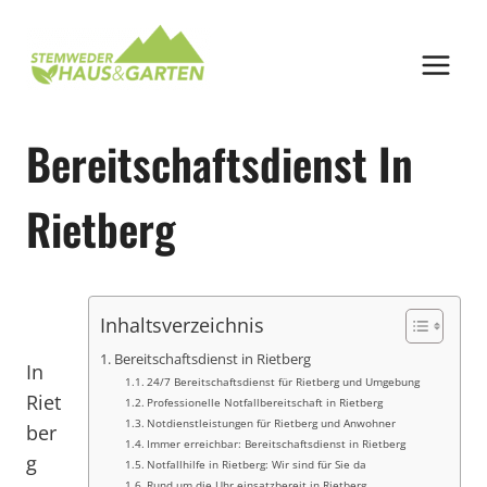
Zum
Inhalt
springen
Bereitschaftsdienst In
Rietberg
Inhaltsverzeichnis
Bereitschaftsdienst in Rietberg
In
24/7 Bereitschaftsdienst für Rietberg und Umgebung
Riet
Professionelle Notfallbereitschaft in Rietberg
Notdienstleistungen für Rietberg und Anwohner
ber
Immer erreichbar: Bereitschaftsdienst in Rietberg
g
Notfallhilfe in Rietberg: Wir sind für Sie da
Rund um die Uhr einsatzbereit in Rietberg