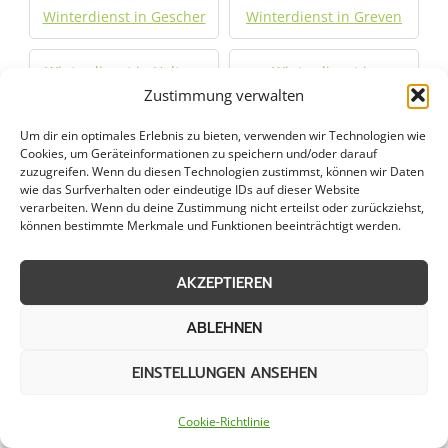
Winterdienst in Gescher
Winterdienst in Greven
Winterdienst in Haltern
Winterdienst in
am See
Zustimmung verwalten
Harsewinkel
Um dir ein optimales Erlebnis zu bieten, verwenden wir Technologien wie
Winterdienst in
Winterdienst in Hörstel
Cookies, um Geräteinformationen zu speichern und/oder darauf
zuzugreifen. Wenn du diesen Technologien zustimmst, können wir Daten
Havixbeck
wie das Surfverhalten oder eindeutige IDs auf dieser Website
verarbeiten. Wenn du deine Zustimmung nicht erteilst oder zurückziehst,
können bestimmte Merkmale und Funktionen beeinträchtigt werden.
Winterdienst in
Winterdienst in Kamen
Ibbenbüren
AKZEPTIEREN
Winterdienst in Klein
Winterdienst in
ABLEHNEN
Reken
Lengerich
EINSTELLUNGEN ANSEHEN
Winterdienst in Lotte
Winterdienst in
Lüdinghausen
Cookie-Richtlinie