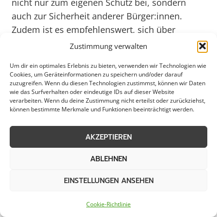
nicht nur zum eigenen Schutz bei, sondern
auch zur Sicherheit anderer Bürger:innen.
Zudem ist es empfehlenswert, sich über
aktuelle Warnungen und Empfehlungen der
Zustimmung verwalten
Stadt Minden auf dem Laufenden zu halten,
Um dir ein optimales Erlebnis zu bieten, verwenden wir Technologien wie
um gut informiert zu sein und angemessen
Cookies, um Geräteinformationen zu speichern und/oder darauf
reagieren zu können. Durch eine
zuzugreifen. Wenn du diesen Technologien zustimmst, können wir Daten
wie das Surfverhalten oder eindeutige IDs auf dieser Website
verantwortungsvolle Handhabung im Umgang
verarbeiten. Wenn du deine Zustimmung nicht erteilst oder zurückziehst,
können bestimmte Merkmale und Funktionen beeinträchtigt werden.
mit Eisglätte leistet jeder Einzelne einen Beitrag
zur Sicherheit und Leichtigkeit des
AKZEPTIEREN
Winterverkehrs in Minden. Im Sinne einer
gemeinschaftlichen Verantwortung gilt es, sich
ABLEHNEN
solidarisch zu zeigen und gemeinsam für eine
sichere und gut geräumte Stadt zu sorgen.
EINSTELLUNGEN ANSEHEN
Cookie-Richtlinie