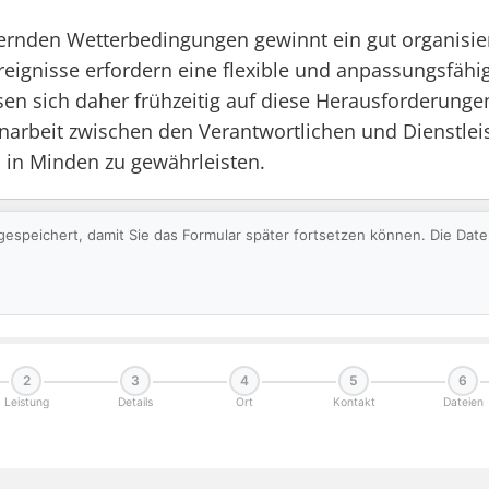
ndernden Wetterbedingungen gewinnt ein gut organisie
ignisse erfordern eine flexible und anpassungsfähi
sich daher frühzeitig auf diese Herausforderungen
beit zwischen den Verantwortlichen und Dienstleiste
 in Minden zu gewährleisten.
gespeichert, damit Sie das Formular später fortsetzen können. Die Da
2
3
4
5
6
Leistung
Details
Ort
Kontakt
Dateien