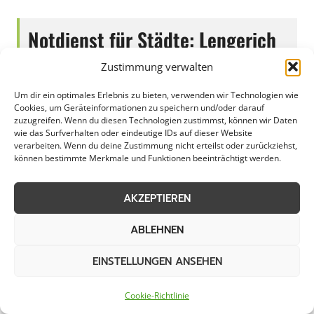
Notdienst für Städte: Lengerich
bietet professionelle Hilfe
Zustimmung verwalten
Um dir ein optimales Erlebnis zu bieten, verwenden wir Technologien wie
Cookies, um Geräteinformationen zu speichern und/oder darauf
zuzugreifen. Wenn du diesen Technologien zustimmst, können wir Daten
In Lengerich bietet ein zuverlässiger
wie das Surfverhalten oder eindeutige IDs auf dieser Website
verarbeiten. Wenn du deine Zustimmung nicht erteilst oder zurückziehst,
Notfallservice schnelle Hilfe in unerwarteten
können bestimmte Merkmale und Funktionen beeinträchtigt werden.
Situationen. Egal ob in Gewerbebetrieben,
kommunalen Einrichtungen oder privaten
AKZEPTIEREN
Haushalten – die schnelle Erreichbarkeit und
professionelle Unterstützung sind essenziell.
ABLEHNEN
Gerade in einer Stadt wie Lengerich, die für
EINSTELLUNGEN ANSEHEN
ihre Vielfalt an Unternehmen und
Einrichtungen bekannt ist, ist ein gut
Cookie-Richtlinie
organisierter Notfallservice unverzichtbar. Im