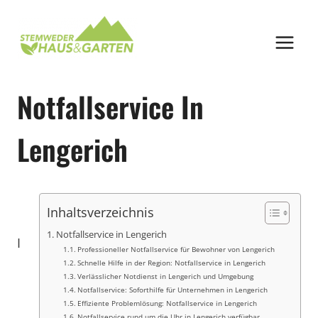
Zum
Inhalt
springen
Notfallservice In
Lengerich
Inhaltsverzeichnis
Notfallservice in Lengerich
I
Professioneller Notfallservice für Bewohner von Lengerich
Schnelle Hilfe in der Region: Notfallservice in Lengerich
Verlässlicher Notdienst in Lengerich und Umgebung
Notfallservice: Soforthilfe für Unternehmen in Lengerich
Effiziente Problemlösung: Notfallservice in Lengerich
Notfallservice rund um die Uhr in Lengerich verfügbar