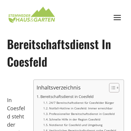
Zum
Inhalt
springen
Bereitschaftsdienst In
Coesfeld
Inhaltsverzeichnis
Bereitschaftsdienst in Coesfeld
In
24/7 Bereitschaftsdienst für Coesfelder Bürger
Coesfel
Notfall-Hotline in Coesfeld: Immer erreichbar
Professioneller Bereitschaftsdienst in Coesfeld
d steht
Schnelle Hilfe in der Region Coesfeld
der
Notdienst für Coesfeld und Umgebung
Verlässlicher Bereitschaftsdienst nahe Coesfeld