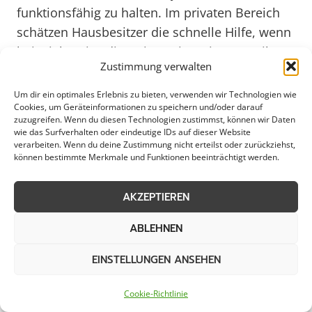
funktionsfähig zu halten. Im privaten Bereich
schätzen Hausbesitzer die schnelle Hilfe, wenn
beispielsweise die Heizung im Winter streikt
Zustimmung verwalten
oder ein Rohrbruch das Zuhause bedroht.
Dank des Bereitschaftsdienstes sind die
Um dir ein optimales Erlebnis zu bieten, verwenden wir Technologien wie
Cookies, um Geräteinformationen zu speichern und/oder darauf
Bewohner von Coesfeld in solchen Situationen
zuzugreifen. Wenn du diesen Technologien zustimmst, können wir Daten
gut versorgt und können sich auf
wie das Surfverhalten oder eindeutige IDs auf dieser Website
verarbeiten. Wenn du deine Zustimmung nicht erteilst oder zurückziehst,
professionelle Unterstützung verlassen. Auch
können bestimmte Merkmale und Funktionen beeinträchtigt werden.
im Jahr 2025 wird der Bereitschaftsdienst in
Coesfeld mit seinem breiten
AKZEPTIEREN
Leistungsspektrum und seiner schnellen
Reaktionszeit ein unverzichtbarer Service für
ABLEHNEN
die Region sein.
EINSTELLUNGEN ANSEHEN
Weitere Themen in Coesfeld
Cookie-Richtlinie