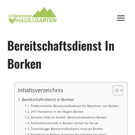
Zum
Inhalt
springen
Bereitschaftsdienst In
Borken
Inhaltsverzeichnis
Bereitschaftsdienst in Borken
Professioneller Bereitschaftsdienst für Bewohner von Borken
24/7 Notdienst in der Region Borken
Schnelle Hilfe im Notfall: Bereitschaftsdienst Borken
Notfallbereitschaft in Borken: Immer für Sie da
Zuverlässiger Bereitschaftsdienst rund um Borken
Notdienst in Borken: Experten für schnelle Lösungen