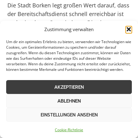
Die Stadt Borken legt großen Wert darauf, dass
der Bereitschaftsdienst schnell erreichbar ist
und zeitnah vor Ort sein kann. Dies ist
Zustimmung verwalten
besonders wichtig, um Schäden zu minimieren
und die Auswirkungen von Notfällen zu
Um dir ein optimales Erlebnis zu bieten, verwenden wir Technologien wie
Cookies, um Geräteinformationen zu speichern und/oder darauf
begrenzen. Durch regelmäßige Schulungen
zuzugreifen. Wenn du diesen Technologien zustimmst, können wir Daten
und Weiterbildungen sind die Mitarbeiter des
wie das Surfverhalten oder eindeutige IDs auf dieser Website
verarbeiten. Wenn du deine Zustimmung nicht erteilst oder zurückziehst,
Bereitschaftsdienstes bestens auf
können bestimmte Merkmale und Funktionen beeinträchtigt werden.
unterschiedlichste Szenarien vorbereitet und
können so effektiv agieren, um eine
AKZEPTIEREN
reibungslose Abwicklung zu gewährleisten.
ABLEHNEN
Im Jahr 2025 wird der Bereitschaftsdienst in
EINSTELLUNGEN ANSEHEN
Borken weiterhin an vorderster Front stehen,
um die städtische Infrastruktur zu schützen
Cookie-Richtlinie
und die Lebensqualität für alle Einwohner zu