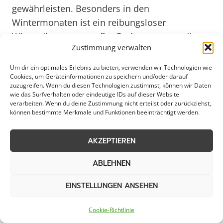
gewährleisten. Besonders in den
Wintermonaten ist ein reibungsloser
Winterdienst von großer Bedeutung, um die
Zustimmung verwalten
Mobilität der Bürger und die
Wirtschaftstätigkeit aufrechtzuerhalten.
Um dir ein optimales Erlebnis zu bieten, verwenden wir Technologien wie
Cookies, um Geräteinformationen zu speichern und/oder darauf
zuzugreifen. Wenn du diesen Technologien zustimmst, können wir Daten
Private Haushalte in Nordrhein-Westfalen
wie das Surfverhalten oder eindeutige IDs auf dieser Website
verarbeiten. Wenn du deine Zustimmung nicht erteilst oder zurückziehst,
profitieren ebenfalls vom professionellen
können bestimmte Merkmale und Funktionen beeinträchtigt werden.
Winterdienst, der nicht nur die Straßen,
sondern auch Gehwege und Einfahrten von
AKZEPTIEREN
Schnee und Eis befreit. Durch die Beauftragung
ABLEHNEN
von erfahrenen Dienstleistern können sich
Hausbesitzer und Mieter auf eine zuverlässige
EINSTELLUNGEN ANSEHEN
Schneeräumung verlassen und so Unfälle und
Behinderungen im Winter vermeiden. Gerade
Cookie-Richtlinie
in stark frequentierten Wohngebieten ist ein