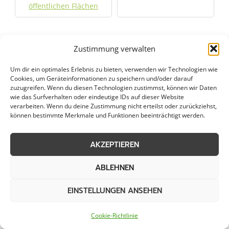
öffentlichen Flächen
Zustimmung verwalten
Weitere Kategorien in Zeven
Um dir ein optimales Erlebnis zu bieten, verwenden wir Technologien wie
Cookies, um Geräteinformationen zu speichern und/oder darauf
zuzugreifen. Wenn du diesen Technologien zustimmst, können wir Daten
Grünpflege in Zeven
Gartenbau in Zeven
wie das Surfverhalten oder eindeutige IDs auf dieser Website
verarbeiten. Wenn du deine Zustimmung nicht erteilst oder zurückziehst,
können bestimmte Merkmale und Funktionen beeinträchtigt werden.
Objektpflege in Zeven
Graupflege in Zeven
AKZEPTIEREN
Dachreinigung in Zeven
ABLEHNEN
Städte im Umkreis von 50 km
EINSTELLUNGEN ANSEHEN
Cookie-Richtlinie
Schneeabtransport in
Schneeabtransport in