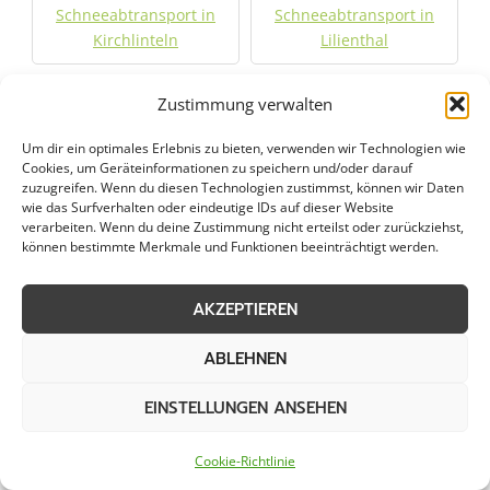
Schneeabtransport in
Schneeabtransport in
Kirchlinteln
Lilienthal
Schneeabtransport in
Schneeabtransport in
Zustimmung verwalten
Munster
Nienburg
Um dir ein optimales Erlebnis zu bieten, verwenden wir Technologien wie
Cookies, um Geräteinformationen zu speichern und/oder darauf
Schneeabtransport in
Schneeabtransport in
zuzugreifen. Wenn du diesen Technologien zustimmst, können wir Daten
wie das Surfverhalten oder eindeutige IDs auf dieser Website
Ottersberg
Oyten
verarbeiten. Wenn du deine Zustimmung nicht erteilst oder zurückziehst,
können bestimmte Merkmale und Funktionen beeinträchtigt werden.
Schneeabtransport in
Schneeabtransport in
Rotenburg
Scheeßel
AKZEPTIEREN
Schneeabtransport in
Schneeabtransport in
ABLEHNEN
Schneverdingen
Soltau
EINSTELLUNGEN ANSEHEN
Schneeabtransport in
Schneeabtransport in
Cookie-Richtlinie
Tostedt
Verden