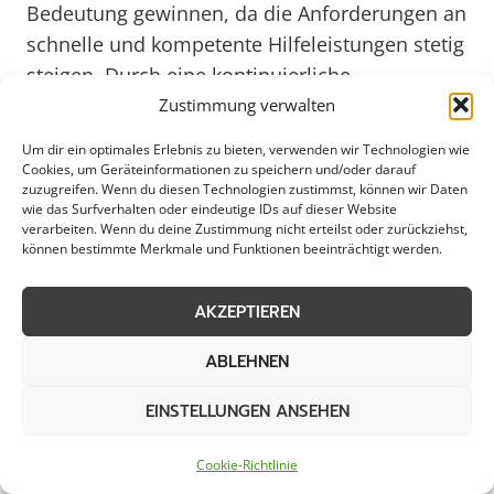
Bedeutung gewinnen, da die Anforderungen an
schnelle und kompetente Hilfeleistungen stetig
steigen. Durch eine kontinuierliche
Weiterentwicklung und Anpassung an neue
Zustimmung verwalten
Gegebenheiten bleibt der Bereitschaftsdienst
Um dir ein optimales Erlebnis zu bieten, verwenden wir Technologien wie
ein verlässlicher Partner für alle, die auf
Cookies, um Geräteinformationen zu speichern und/oder darauf
zuzugreifen. Wenn du diesen Technologien zustimmst, können wir Daten
schnelle und professionelle Unterstützung
wie das Surfverhalten oder eindeutige IDs auf dieser Website
angewiesen sind.
verarbeiten. Wenn du deine Zustimmung nicht erteilst oder zurückziehst,
können bestimmte Merkmale und Funktionen beeinträchtigt werden.
Weitere Themen in Westerstede
AKZEPTIEREN
ABLEHNEN
Schneeräumung
Streudienst
EINSTELLUNGEN ANSEHEN
Eisglättebekämpfung
Schneeabtransport
Cookie-Richtlinie