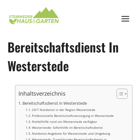
Zum
Inhalt
springen
Bereitschaftsdienst In
Westerstede
Inhaltsverzeichnis
Bereitschaftsdienst in Westerstede
24/7 Notdienst in der Region Westerstede
Professionelle Bereitschaftsversorgung in Westerstede
Notfallhilfe rund um Westerstede verfügbar
Westerstede: Soforthilfe im Bereitschaftsdienst
Notdienst-Angebote für Westerstede und Umgebung
Westerstede: Zuverlässiger Bereitschaftsdienst in