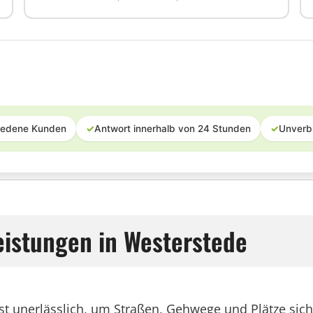
iedene Kunden
✓
Antwort innerhalb von 24 Stunden
✓
Unverb
leistungen in Westerstede
nst unerlässlich, um Straßen, Gehwege und Plätze sic