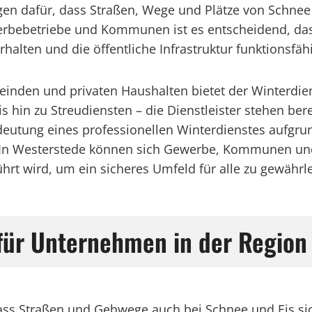
rgen dafür, dass Straßen, Wege und Plätze von Schnee
bebetriebe und Kommunen ist es entscheidend, dass 
alten und die öffentliche Infrastruktur funktionsfähi
meinden und privaten Haushalten bietet der Winterdi
in zu Streudiensten – die Dienstleister stehen berei
eutung eines professionellen Winterdienstes aufgru
 In Westerstede können sich Gewerbe, Kommunen und 
hrt wird, um ein sicheres Umfeld für alle zu gewährle
für Unternehmen in der Region
dass Straßen und Gehwege auch bei Schnee und Eis sic