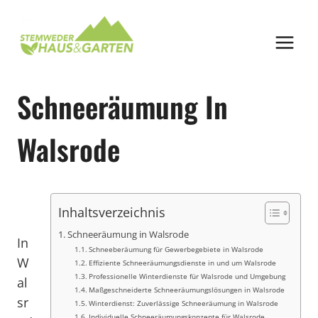
Zum
Inhalt
springen
Schneeräumung In
Walsrode
Inhaltsverzeichnis
Schneeräumung in Walsrode
In
Schneeberäumung für Gewerbegebiete in Walsrode
W
Effiziente Schneeräumungsdienste in und um Walsrode
Professionelle Winterdienste für Walsrode und Umgebung
al
Maßgeschneiderte Schneeräumungslösungen in Walsrode
sr
Winterdienst: Zuverlässige Schneeräumung in Walsrode
Individuelle Schneeräumungskonzepte für Walsrode