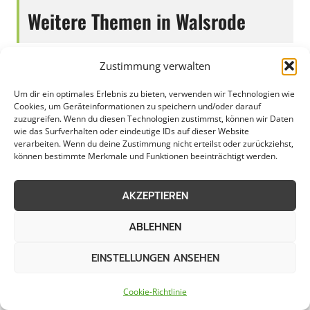
Weitere Themen in Walsrode
Zustimmung verwalten
Streudienst
Eisglättebekämpfung
Um dir ein optimales Erlebnis zu bieten, verwenden wir Technologien wie
Cookies, um Geräteinformationen zu speichern und/oder darauf
Bereitschaftsdienst
Schneeabtransport
zuzugreifen. Wenn du diesen Technologien zustimmst, können wir Daten
wie das Surfverhalten oder eindeutige IDs auf dieser Website
verarbeiten. Wenn du deine Zustimmung nicht erteilst oder zurückziehst,
Räumung von
Notfallservice
können bestimmte Merkmale und Funktionen beeinträchtigt werden.
öffentlichen Flächen
AKZEPTIEREN
Weitere Kategorien in Walsrode
ABLEHNEN
EINSTELLUNGEN ANSEHEN
Grünpflege in Walsrode
Gartenbau in Walsrode
Cookie-Richtlinie