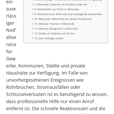
ein
Walsrode: Experten für Notfälle jeder Art
zuve
Notfallhilfe von Profis in Walsrode
Notfallservice: Walsrode und umliegende Gemeinden
rläss
Walsrode: Soforthilfe bei akuten Problemen
iger
Weitere Themen in Walsrode
Weitere Kategorien in Walsrode
Notf
Städte im Umkreis von 50 km
allse
Jetzt Anfrage stellen
rvice
für
Gew
erbe, Kommunen, Städte und private
Haushalte zur Verfügung. Im Falle von
unvorhergesehenen Ereignissen wie
Rohrbrüchen, Stromausfällen oder
Schlüsselverlusten ist es beruhigend zu wissen,
dass professionelle Hilfe nur einen Anruf
entfernt ist. Die schnelle Reaktionszeit und die