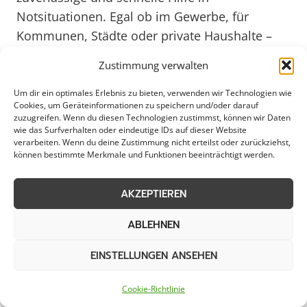
Notsituationen. Egal ob im Gewerbe, für
Kommunen, Städte oder private Haushalte –
der Notfallservice ist rund um die Uhr
Zustimmung verwalten
erreichbar und leistet professionelle
Unterstützung. Bei akuten Problemen wie
Um dir ein optimales Erlebnis zu bieten, verwenden wir Technologien wie
Cookies, um Geräteinformationen zu speichern und/oder darauf
Rohrbrüchen, Stromausfällen oder anderen
zuzugreifen. Wenn du diesen Technologien zustimmst, können wir Daten
Notfällen ist es beruhigend zu wissen, dass
wie das Surfverhalten oder eindeutige IDs auf dieser Website
verarbeiten. Wenn du deine Zustimmung nicht erteilst oder zurückziehst,
kompetente Hilfe nur einen Anruf entfernt ist.
können bestimmte Merkmale und Funktionen beeinträchtigt werden.
Die schnelle Reaktionszeit und das geschulte
Personal sorgen dafür, dass akute Probleme
AKZEPTIEREN
zügig behoben werden, um größere Schäden
ABLEHNEN
zu vermeiden.
EINSTELLUNGEN ANSEHEN
Durch die lokale Präsenz in Walsrode kann der
Notfallservice schnell vor Ort sein und die
Cookie-Richtlinie