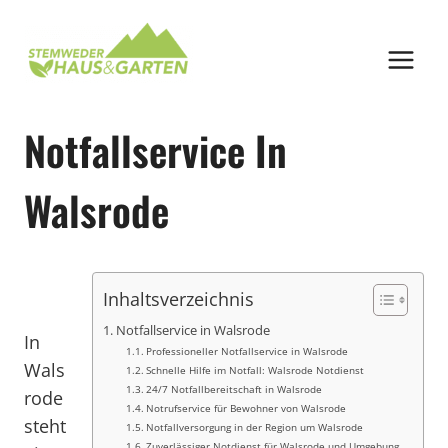
Zum
Inhalt
springen
Notfallservice In
Walsrode
Inhaltsverzeichnis
Notfallservice in Walsrode
In
Professioneller Notfallservice in Walsrode
Wals
Schnelle Hilfe im Notfall: Walsrode Notdienst
24/7 Notfallbereitschaft in Walsrode
rode
Notrufservice für Bewohner von Walsrode
steht
Notfallversorgung in der Region um Walsrode
Zuverlässiger Notdienst für Walsrode und Umgebung