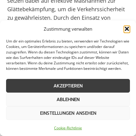
setzen dabei auf effektive Maßnahmen zur
Glättebekämpfung, um die Verkehrssicherheit
zu gewährleisten. Durch den Einsatz von
Salzstreuern, Schneepflügen und anderen
Zustimmung verwalten
speziellen Geräten wird die Infrastruktur in
Um dir ein optimales Erlebnis zu bieten, verwenden wir Technologien wie
Walsrode auch bei winterlichen Bedingungen
Cookies, um Geräteinformationen zu speichern und/oder darauf
aufrechterhalten.
zuzugreifen. Wenn du diesen Technologien zustimmst, können wir Daten
wie das Surfverhalten oder eindeutige IDs auf dieser Website
verarbeiten. Wenn du deine Zustimmung nicht erteilst oder zurückziehst,
können bestimmte Merkmale und Funktionen beeinträchtigt werden.
Die Stadt Walsrode legt großen Wert darauf,
dass die Eisglättebekämpfung effizient und
AKZEPTIEREN
umweltfreundlich erfolgt. Neben dem Einsatz
von Streusalz kommen auch alternative
ABLEHNEN
Methoden wie umweltfreundliche Auftaumittel
zum Einsatz, um die Auswirkungen auf die
EINSTELLUNGEN ANSEHEN
Umwelt zu minimieren. Die Kommune
Cookie-Richtlinie
investiert kontinuierlich in modernste