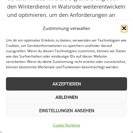
den Winterdienst in Walsrode weiterentwickeln
und optimieren, um den Anforderungen an
eine moderne und effektive Schneeräumung
Zustimmung verwalten
gerecht zu werden.
Um dir ein optimales Erlebnis zu bieten, verwenden wir Technologien wie
Cookies, um Geräteinformationen zu speichern und/oder darauf
zuzugreifen. Wenn du diesen Technologien zustimmst, können wir Daten
Individuelle Winterdienstpakete
wie das Surfverhalten oder eindeutige IDs auf dieser Website
verarbeiten. Wenn du deine Zustimmung nicht erteilst oder zurückziehst,
für Walsrode
können bestimmte Merkmale und Funktionen beeinträchtigt werden.
AKZEPTIEREN
In Walsrode ist der Winterdienst ein
ABLEHNEN
unverzichtbarer Service, der sowohl von
EINSTELLUNGEN ANSEHEN
Gewerbebetrieben, Kommunen als auch
privaten Haushalten geschätzt wird. Die
Cookie-Richtlinie
zuverlässige Räumung von Schnee und das