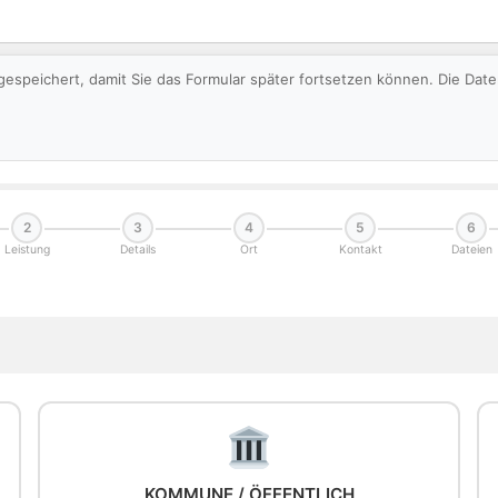
gespeichert, damit Sie das Formular später fortsetzen können. Die Da
2
3
4
5
6
Leistung
Details
Ort
Kontakt
Dateien
KOMMUNE / ÖFFENTLICH