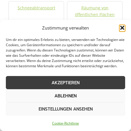
Schneeabtransport
Räumung von
öffentlichen Flächen
Zustimmung verwalten
Um dir ein optimales Erlebnis zu bieten, verwenden wir Technologien wie
Weitere Kategorien in Wallenhorst
Cookies, um Geräteinformationen zu speichern und/oder darauf
zuzugreifen. Wenn du diesen Technologien zustimmst, können wir Daten
wie das Surfverhalten oder eindeutige IDs auf dieser Website
verarbeiten. Wenn du deine Zustimmung nicht erteilst oder zurückziehst,
Grünpflege in
Gartenbau in
können bestimmte Merkmale und Funktionen beeinträchtigt werden.
Wallenhorst
Wallenhorst
AKZEPTIEREN
Objektpflege in
Graupflege in
Wallenhorst
Wallenhorst
ABLEHNEN
EINSTELLUNGEN ANSEHEN
Dachreinigung in
Wallenhorst
Cookie-Richtlinie