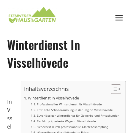
Zum
Inhalt
springen
Winterdienst In
Visselhövede
Inhaltsverzeichnis
Winterdienst in Visselhövede
In
Professioneller Winterdienst für Visselhövede
Vi
Effiziente Schneeräumung in der Region Visselhövede
Zuverlässiger Winterdienst für Gewerbe und Privatkunden
ss
Perfekt präparierte Wege in Visselhövede
el
Sicherheit durch professionelle Glättebekämpfung
Winterdienst: Visselhövede im Fokus