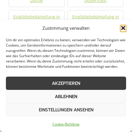
Dassel
Duderstadt
Eisglättebekämpfung in
Eisglättebekämpfung in
Einbeck
Friedland
Zustimmung verwalten
Eisglättebekämpfung in
Eisglättebekämpfung in
Um dir ein optimales Erlebnis zu bieten, verwenden wir Technologien wie
Cookies, um Geräteinformationen zu speichern und/oder darauf
Gemeinde Friedland
Göttingen
zuzugreifen. Wenn du diesen Technologien zustimmst, können wir Daten
wie das Surfverhalten oder eindeutige IDs auf dieser Website
verarbeiten. Wenn du deine Zustimmung nicht erteilst oder zurückziehst,
Eisglättebekämpfung in
Eisglättebekämpfung in
können bestimmte Merkmale und Funktionen beeinträchtigt werden.
Hannoversch Münden
Herzberg am Harz
AKZEPTIEREN
Eisglättebekämpfung in
Eisglättebekämpfung in
Holzminden
Northeim
ABLEHNEN
Eisglättebekämpfung in
Eisglättebekämpfung in
EINSTELLUNGEN ANSEHEN
Seesen
Uslar
Cookie-Richtlinie