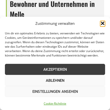
Bewohner und Unternehmen in
Melle
Zustimmung verwalten
Um dir ein optimales Erlebnis zu bieten, verwenden wir Technologien wie
In Melle ist ein zuverlässiger Winterdienst für
Cookies, um Geräteinformationen zu speichern und/oder darauf
Gewerbebetriebe, Kommunen und private
zuzugreifen. Wenn du diesen Technologien zustimmst, können wir Daten
wie das Surfverhalten oder eindeutige IDs auf dieser Website
Haushalte unerlässlich, um sicher durch die
verarbeiten. Wenn du deine Zustimmung nicht erteilst oder zurückziehst,
können bestimmte Merkmale und Funktionen beeinträchtigt werden.
kalte Jahreszeit zu kommen. Die professionelle
Räumung und Streuung von Gehwegen,
AKZEPTIEREN
Straßen und Parkplätzen sorgt nicht nur für
eine reibungslose Erreichbarkeit, sondern auch
ABLEHNEN
für die Sicherheit von Fußgängern und
Verkehrsteilnehmern. Gerade in Melle, wo die
EINSTELLUNGEN ANSEHEN
Wintermonate mitunter streng ausfallen
können, ist ein effektiver Winterdienst von
Cookie-Richtlinie