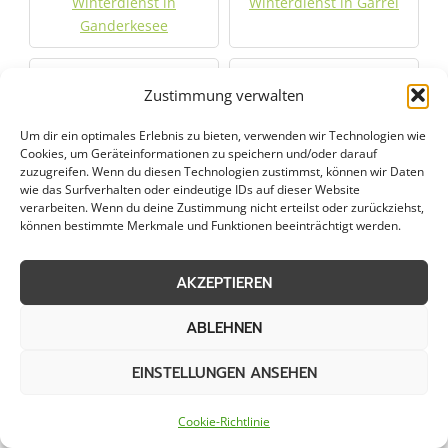
Winterdienst in
Winterdienst in Garrel
Ganderkesee
Winterdienst in
Winterdienst in
Zustimmung verwalten
Großenkneten
Hasbergen
Um dir ein optimales Erlebnis zu bieten, verwenden wir Technologien wie
Cookies, um Geräteinformationen zu speichern und/oder darauf
Winterdienst in Hatten
Winterdienst in
zuzugreifen. Wenn du diesen Technologien zustimmst, können wir Daten
Löningen
wie das Surfverhalten oder eindeutige IDs auf dieser Website
verarbeiten. Wenn du deine Zustimmung nicht erteilst oder zurückziehst,
können bestimmte Merkmale und Funktionen beeinträchtigt werden.
Winterdienst in Melle
Winterdienst in
Osnabrück
AKZEPTIEREN
Winterdienst in
Winterdienst in Sulingen
ABLEHNEN
Quakenbrück
EINSTELLUNGEN ANSEHEN
Winterdienst in Syke
Winterdienst in
Twistringen
Cookie-Richtlinie