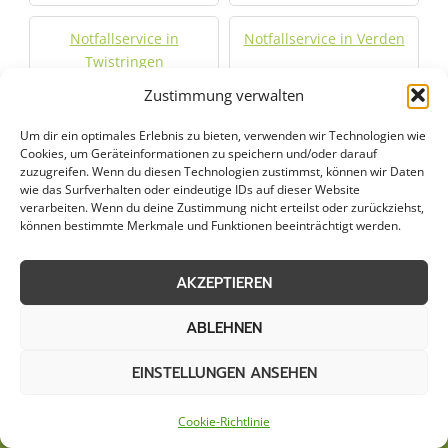
Notfallservice in
Notfallservice in Verden
Twistringen
Zustimmung verwalten
Notfallservice in
Notfallservice in
Um dir ein optimales Erlebnis zu bieten, verwenden wir Technologien wie
Visselhövede
Wardenburg
Cookies, um Geräteinformationen zu speichern und/oder darauf
zuzugreifen. Wenn du diesen Technologien zustimmst, können wir Daten
wie das Surfverhalten oder eindeutige IDs auf dieser Website
Notfallservice in
Notfallservice in Zeven
verarbeiten. Wenn du deine Zustimmung nicht erteilst oder zurückziehst,
Wildeshausen
können bestimmte Merkmale und Funktionen beeinträchtigt werden.
AKZEPTIEREN
Jetzt Anfrage stellen
ABLEHNEN
Zum Formular
EINSTELLUNGEN ANSEHEN
Cookie-Richtlinie